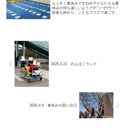
もうすぐ夏休みですね🌻子どもたちも夏
休みが待ち遠しいようです°˖✧◝(⁰▿⁰)◜✧˖°
給食も終わり、こどもプラスで過ごす時
間が長かったため巨大すごろくを行いま
した！みんなでマスを手作りしてコース
を作ります🌟 サイコロも手作りです🎲 チ
ーム戦...
2026.3.21 わんぱくランド
2026.4.4 春休みの思い出①