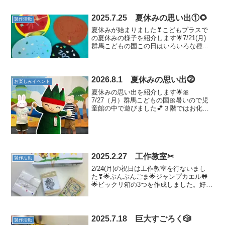
2025.7.25 夏休みの思い出①🌻
製作活動
夏休みが始まりました❣こどもプラスで
の夏休みの様子を紹介します🌟7/21(月)
群馬こどもの国この日はいろいろな種類
のブロックで遊ぶことができるイベント
を開催していました！普段遊ぶことので
きないブロックで遊べて大満足の様子で
した💮工作ルーム...
2026.8.1 夏休みの思い出⓶
お楽しみイベント
夏休みの思い出を紹介します🌟🎀
7/27（月）群馬こどもの国🎀暑いので児
童館の中で遊びました💕３階ではお化け
屋敷が開かれていました👻怖がることな
くゴールまで行けるお友だちが多かった
です👏 🎈7/28（火）うちわ作り🎈自分だ
けのオリジナルうちわ...
2025.2.27 工作教室✂
製作活動
2/24(月)の祝日は工作教室を行ないまし
た❣🌟ぶんぶんごま🌟ジャンプカエル🐸
🌟ビックリ箱の3つを作成しました。好き
な絵を描くのが主な作業でしたが、集中
して取り組むことができました✏その他
にもテープを貼ったり、紐を通したりと
出来ることは自分...
2025.7.18 巨大すごろく🎲
製作活動