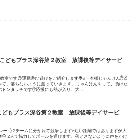
遊び こどもプラス深谷第２教室 放課後等デイサービ
教室です😊運動遊び遊びをご紹介します🌟✊一本橋じゃんけん✋✌
べて、落ちないように渡っていきます。じゃんけんをして、負けた
トンタッチです✋応援にも熱が入り、大...
遊び こどもプラス深谷第２教室 放課後等デイサービ
♀️リレー💨 2チームに分かれて競争します✊短い距離ではありますが大
び🥎 2人で協力してボールを運びます。落とさないように声をかけ