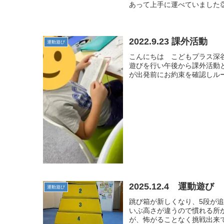
あって上手に運べていました
2022.9.23 課外活動
運動遊び
こんにちは こどもプラス深
遊びを行い午後から課外活動
が出発前にお約束を確認しルー
2025.12.4 運動遊び
運動遊び
跳び箱が新しくなり、5段が追
いぶ高さが違うので慣れる所
が、怖がることなく挑戦出来て