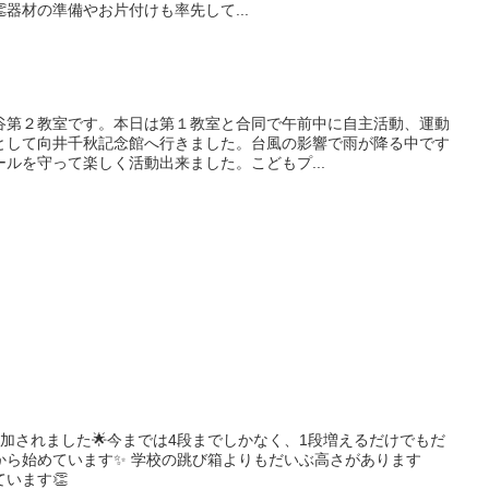
器材の準備やお片付けも率先して...
谷第２教室です。本日は第１教室と合同で午前中に自主活動、運動
として向井千秋記念館へ行きました。台風の影響で雨が降る中です
ルを守って楽しく活動出来ました。こどもプ...
加されました🌟今までは4段までしかなく、1段増えるだけでもだ
から始めています✨ 学校の跳び箱よりもだいぶ高さがあります
います👏